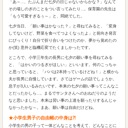
「あ～...、たぶんまだ七夕の日じゃないからかな？」なんて
その場しのぎのことをつい言ってみたり...。保育園の先生は
「もう可愛すぎるぅ～」と、悶絶でした。
七夕当日、「願い事はかなった？」と尋ねてみると、「変身
してないけど、野菜を食べてつよくなったよ」と前向き発言
にびっくり！自分で折り合いをつけたのか、夢から覚めたの
か(笑) 意外と臨機応変でたくましかったです。
ところで、小学三年生の長男に七夕の願い事を尋ねてみる
と、「はかいのつるぎがほしい」といいます。何のこっちゃ
と思っていると、「パパは2本持っているけどね！」と横から
夫が長男に自慢しています。さてはゲームの話でしょうか。
息子が3人いるみたいです。本来の七夕の願い事ってこんなこ
とだったかしら...。まるでサンタさんへのおねだりのようだ
なと思いました。本来は習い事の上達を願ったりするんじゃ
なかったかな～。まあ、願い事は自由だけどね。
★小学生男子の自由帳の中身は⁈
小学生の男の子って一体どんなことを考えて、どんなことに