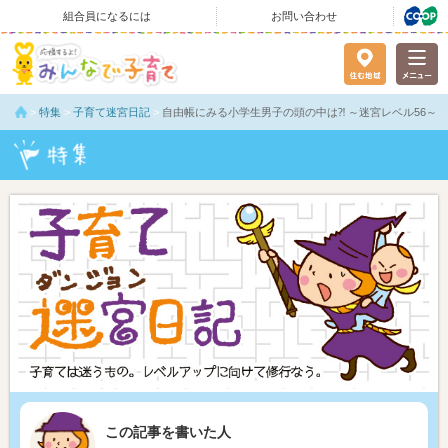
組合員になるには
お問い合わせ
>
特集
>
子育て迷宮日記
>
自由帳にみる小学生男子の頭の中は⁈ ～迷宮レベル56～
この記事を書いた人