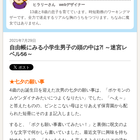
ヒラリーさん webデザイナー
13歳と8歳の息子を育てています。時短勤務のワーキングマ
ザーです。全力で迷走するリアルな胸のうちをつづります。ちなみに魔
女ではありません。
2021年7月29日
自由帳にみる小学生男子の頭の中は⁈ ～迷宮レ
ベル56～
★七夕の願い事
4歳のお誕生日を迎えた次男の七夕の願い事は、「ポケモンの
ムゲンダイナみたいにつよくなりたい」でした。「へえ～」
と答えたものの、ピンとこない母はとりあえず保育園から配
られた短冊にそのまま記入しました。
すると、「ボクも願い事書いてみたい！」と裏側に呪文のよ
うな文字で何かしら書いていました。最近文字に興味を持ち