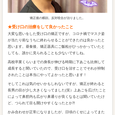
矯正後の横顔。反対咬合が治りました。
★受け口の治療をして良かったこと
大変な思いをした受け口の矯正ですが、コロナ禍でマスク姿
が当たり前なうちに終わらせることができたのは良かったと
思います。昼食後、矯正器具にご飯粒がひっかかっていたと
しても、誰かに見られることも少ないですしね。
高校卒業くらいまでの身長が伸びる時期に下あごも比例して
成長すると聞いていたので、受け口を治すことでそれが抑制
されたことは本当にやってよかったと思います！
そしてこれは気のせいかもしれないですが、矯正が終わると
長男の目が少し大きくなってました(笑）上あごを広げたこと
によって鼻腔内も広がり鼻通りが良くなるとは聞いていたけ
ど、つられて目も開けやすくなったとか⁈
かみ合わせが正常になりましたが、日頃のくせによってまた