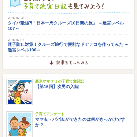
2026.07.28
タイパ最強⁈「日本一周クルーズ10日間の旅」 ～迷宮レベル
107～
2026.07.02
迷子防止対策！クルーズ旅行で便利なドアデコを作ってみた ～
迷宮レベル106～
新米ママ ナミの子育て奮闘記
【第16回】次男の入院
子育てアンケート
ママ友・パパ友ができたのは何がきっかけです
か？