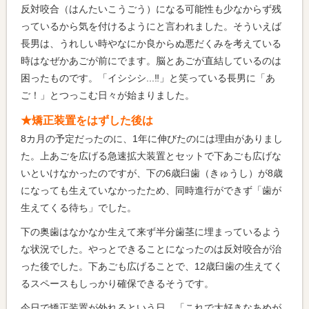
反対咬合（はんたいこうごう）になる可能性も少なからず残
っているから気を付けるようにと言われました。そういえば
長男は、うれしい時やなにか良からぬ悪だくみを考えている
時はなぜかあごが前にでます。脳とあごが直結しているのは
困ったものです。「イシシシ...‼」と笑っている長男に「あ
ご！」とつっこむ日々が始まりました。
★矯正装置をはずした後は
8カ月の予定だったのに、1年に伸びたのには理由がありまし
た。上あごを広げる急速拡大装置とセットで下あごも広げな
いといけなかったのですが、下の6歳臼歯（きゅうし）が8歳
になっても生えていなかったため、同時進行ができず「歯が
生えてくる待ち」でした。
下の奥歯はなかなか生えて来ず半分歯茎に埋まっているよう
な状況でした。やっとできることになったのは反対咬合が治
った後でした。下あごも広げることで、12歳臼歯の生えてく
るスペースもしっかり確保できるそうです。
今日で矯正装置が外れるという日、「これで大好きなあめが