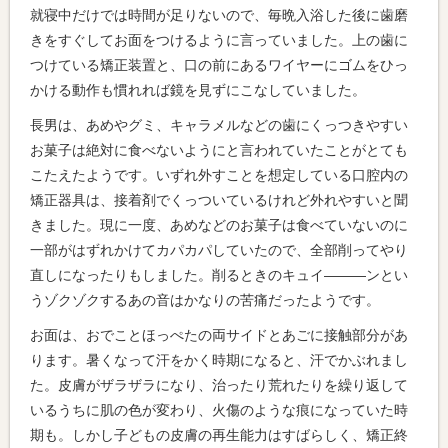
就寝中だけでは時間が足りないので、毎晩入浴した後に歯磨
きをすぐしてお面をつけるように言っていました。上の歯に
つけている矯正装置と、口の前にあるワイヤーにゴムをひっ
かける動作も慣れれば鏡を見ずにこなしていました。
長男は、あめやグミ、キャラメルなどの歯にくっつきやすい
お菓子は絶対に食べないようにと言われていたことがとても
こたえたようです。いずれ外すことを想定している口腔内の
矯正器具は、接着剤でくっついているけれど外れやすいと聞
きました。現に一度、あめなどのお菓子は食べていないのに
一部がはずれかけてカパカパしていたので、全部削ってやり
直しになったりもしました。削るときのキュイ―――ンとい
うゾクゾクするあの音はかなりの苦痛だったようです。
お面は、おでことほっぺたの両サイドとあごに接触部分があ
ります。暑くなって汗をかく時期になると、汗でかぶれまし
た。皮膚がザラザラになり、治ったり荒れたりを繰り返して
いるうちに肌の色が変わり、火傷のような痕になっていた時
期も。しかし子どもの皮膚の再生能力はすばらしく、矯正終