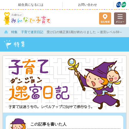
組合員になるには
お問い合わせ
>
特集
>
子育て迷宮日記
>
受け口の矯正第1期が終わりました ～迷宮レベル59～
この記事を書いた人