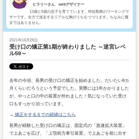
ヒラリーさん webデザイナー
13歳と8歳の息子を育てています。時短勤務のワーキングマ
ザーです。全力で迷走するリアルな胸のうちをつづります。ちなみに魔
女ではありません。
2021年10月26日
受け口の矯正第1期が終わりました ～迷宮レベ
ル59～
去年の今頃、長男の受け口の矯正を始めました。だいたい8カ
月くらいだろうという予定でした。実際には1年かかりました
が、やっと口の中の装置が外れました！気になっていた受け
口もすっかり治っています。
→
矯正をするまでの経緯はこちら
長男が経験した受け口の矯正は、固定式の「急速拡大装置」
で上あごを広げ、「上顎前方牽引装置」で上あごを前に出す