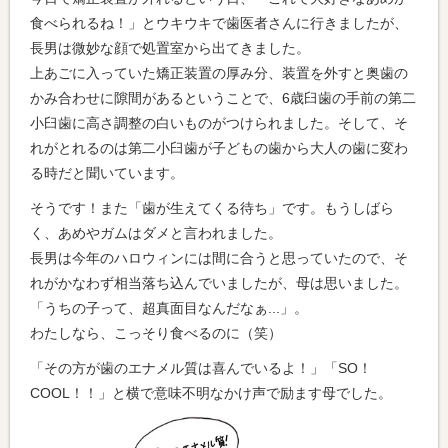
食べられるね！」とウキウキで歯医者さんに行きましたが、
長男は微妙な顔で処置室から出てきました。
上あごに入っていた矯正装置の厚み分、装置を外すと奥歯の
かみ合わせに隙間があるということで、6歳臼歯の手前の第二
小臼歯に高さ調整の白いものがつけられました。そして、そ
れがとれるのは第二小臼歯が子どもの歯から大人の歯に変わ
る時だと聞いています。
そうです！また「歯が生えてくる待ち」です。もうしばら
く、あめやガムはダメと言われました。
長男は今年のハロウィンには間に合うと思っていたので、そ
れがかなわず相当落ち込んでいましたが、母は思いました。
「うちの子って、超真面目なんだなぁ...」。
わたしなら、こっそり食べるのに（笑）
「その方が歯のエナメル質は喜んでいるよ！」「SO！
COOL！！」と横で意味不明なかけ声で励ます母でした。