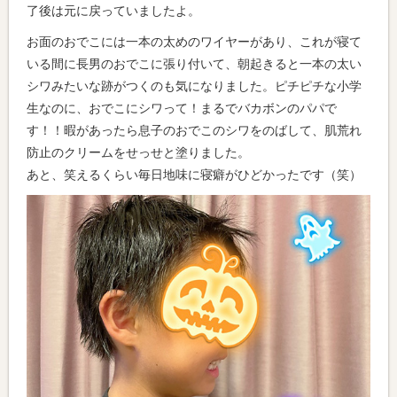
了後は元に戻っていましたよ。
お面のおでこには一本の太めのワイヤーがあり、これが寝て
いる間に長男のおでこに張り付いて、朝起きると一本の太い
シワみたいな跡がつくのも気になりました。ピチピチな小学
生なのに、おでこにシワって！まるでバカボンのパパで
す！！暇があったら息子のおでこのシワをのばして、肌荒れ
防止のクリームをせっせと塗りました。
あと、笑えるくらい毎日地味に寝癖がひどかったです（笑）