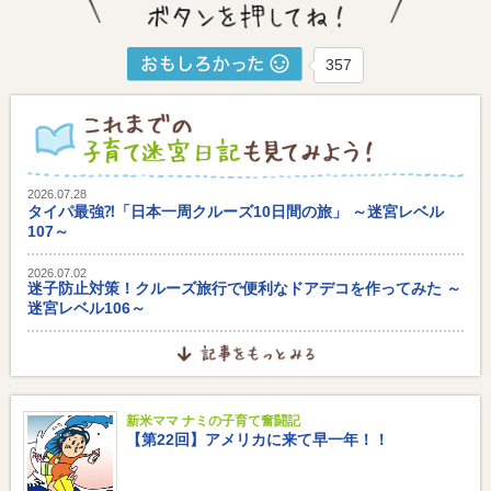
357
2026.07.28
タイパ最強⁈「日本一周クルーズ10日間の旅」 ～迷宮レベル
107～
2026.07.02
迷子防止対策！クルーズ旅行で便利なドアデコを作ってみた ～
迷宮レベル106～
新米ママ ナミの子育て奮闘記
【第22回】アメリカに来て早一年！！