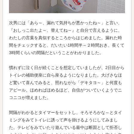
次男には「あら～、漏れて気持ちが悪かったね～」と言い、
『おしっこ出たよ～、替えてね～』と自分で言えるように、
わたしの言葉を真似するところからはじめました。漏れた時
間をチェックすると、だいたい1時間半～２時間おき、長くて
3時間くらいの間隔だということがわかりました。
慣れずに泣く日が続くことを想定していましたが、2日目から
トイレの補助便座に自ら座るようになりました。大げさなほ
ど驚いて喜んでみると、照れながら「デキタヨ～」と何度も
アピール。ほめればほめるほど、自信がついていくようでニ
コニコが増えました。
間隔がわかるとタイマーをセットし、そろそろかな～とタイ
ミングをみてトイレに誘って声を掛けるようにしてみまし
た。テレビをみていたり遊んでいる最中は断固として拒否し