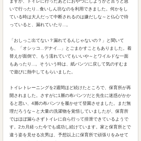
ますが、トイレに行ったあとにおやつにしようかと言うと急
いで行ったり...食いしん坊なのを利用できました。何かをし
ている時は大人だって中断されるのは嫌だしな～と仏心で待
っていると、漏れていたり...。
「おしっこ出てない？漏れてるんじゃないの？」と聞いて
も、「オシッコ...デナイ...」とごまかすこともありました。着
替えが面倒で、もう濡れていてもいいや～とワイルドな一面
もあったり...。そういう時は、紙パンツに戻して気のすむま
で遊びに熱中してもらいました。
トイレトレーニングを2週間ほど続けたところで、保育所が再
開されました。さすがに1層の布パンツだと先生に迷惑がかか
ると思い、4層の布パンツを履かせて登園させました。まだ無
理だろうな～と大量の洗濯物を覚悟していましたが、保育所
ではほぼ漏らさずトイレに自ら行って排泄できているようで
す。2カ月経った今でも成功し続けています。家と保育所とで
違う姿を見せる次男は、予想以上に保育所で頑張りをみせて