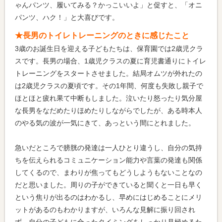
ゃんパンツ、履いてみる？かっこいいよ」と促すと、「オニ
パンツ、ハク！」と大喜びです。
★長男のトイレトレーニングのときに感じたこと
3歳のお誕生日を迎える子どもたちは、保育園では2歳児クラ
スです。長男の場合、1歳児クラスの夏に育児書通りにトイレ
トレーニングをスタートさせました。結局オムツが外れたの
は2歳児クラスの夏頃です。その1年間、何度も失敗し親子で
ほとほと疲れ果て中断もしました。泣いたり怒ったり気分屋
な長男をなだめたりほめたりしながらでしたが、ある時本人
のやる気の波が一気にきて、あっという間にとれました。
急いだところで膀胱の発達は一人ひとり違うし、自分の気持
ちを伝えられるコミュニケーション能力や言葉の発達も関係
してくるので、まわりが焦ってもどうしようもないことなの
だと思いました。周りの子ができていると聞くと一日も早く
という焦りが出るのはわかるし、早めにはじめることにメリ
ットがあるのもわかりますが、いろんな見解に振り回され
ず、自分の子どもに合ったタイミングをしっかり見極めるた