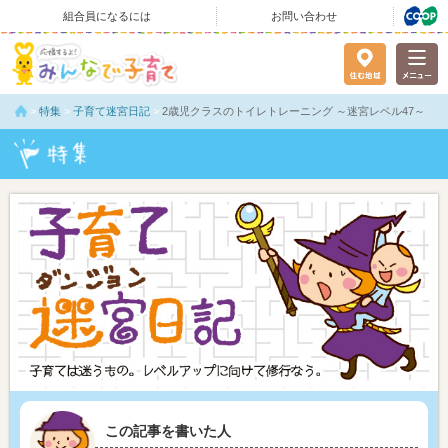
組合員になるには
お問い合わせ
>
特集
>
子育て迷宮日記
>
2歳児クラスのトイレトレーニング ～迷宮レベル47～
この記事を書いた人