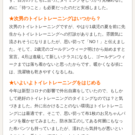
めに「待つこと」も必要だったのだと実感しました。
★次男のトイレトレーニングはいつから？
次男のトイレトレーニングですが、やはり1歳児の夏を前に先
生からトイレトレーニングへの打診がありました。雰囲気に
流されそうになりましたが、思い切って「NO！」と伝えまし
た。そして、2歳児のゴールデンウィーク明けから始めますと
宣言。4月は進級して新しいクラスになるし、ゴールデンウィ
ークまでは落ち着かないと思ったからです。暖かくなる頃に
は、洗濯物も乾きやすくなるしね。
★いよいよトイレトレーニングをはじめる
今年は新型コロナの影響で外出自粛をしていたので、もしか
して絶好のトイレトレーニングのタイミングなのでは？と気
づきました。外に出かけることのない環境はトイレトレーニ
ングには最適です。そこで、思い切って布1枚のお兄ちゃんパ
ンツを履かせてみました。防水加工のしてある何層にもなっ
た布パンツも持っていましたが、濡れたら気持ちが悪いとい