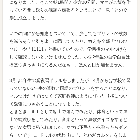
になりました。そこで朝1時間と夕方30分間、ママがご飯を作
っている間に残りの課題を頑張るということで、息子との交
渉は成立しました。
いつの間にか悪知恵もついていて、少しでもプリントの枚数
を減らそうと引き出しに隠してみたり、答えを全部「ひひひ
ひひ」や「11111」と書いていたので、学習後のマルつけを
して確認しないといけませんでした。小学2年生の自学自習は
ほぼつきっきりになるんだなぁ...。ほんと目が離せません。
3月は1年生の総復習ドリルをしましたが、4月からは学校で習
っていない2年生の算数と国語のプリントをすることになり、
マルつけだけではなくて家庭教師のようにぴったり横につい
て勉強につきあうことになりました。
ときどき、図工として粘土で遊んでみたり、体育といって屋
上で縄跳びをしてみたり。音楽といって鼻歌クイズをすると
なぜか次男に怒られました。ママは下手だから歌ったらダメ
らしいです...。ドリルの代わりに『ことわざカルタ』をしま