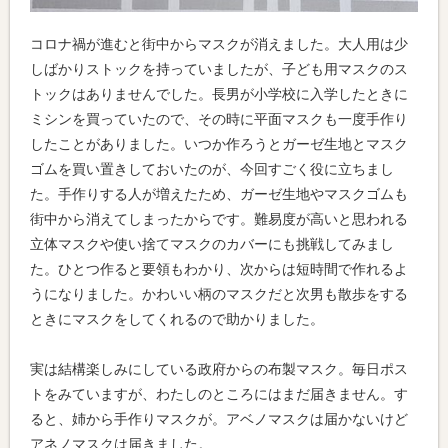
コロナ禍が進むと街中からマスクが消えました。大人用は少
しばかりストックを持っていましたが、子ども用マスクのス
トックはありませんでした。長男が小学校に入学したときに
ミシンを買っていたので、その時に平面マスクも一度手作り
したことがありました。いつか作ろうとガーゼ生地とマスク
ゴムを買い置きしておいたのが、今回すごく役に立ちまし
た。手作りする人が増えたため、ガーゼ生地やマスクゴムも
街中から消えてしまったからです。難易度が高いと思われる
立体マスクや使い捨てマスクのカバーにも挑戦してみまし
た。ひとつ作ると要領もわかり、次からは短時間で作れるよ
うになりました。かわいい柄のマスクだと次男も散歩をする
ときにマスクをしてくれるので助かりました。
実は結構楽しみにしている政府からの布製マスク。毎日ポス
トをみていますが、わたしのところにはまだ届きません。す
ると、姉から手作りマスクが。アベノマスクは届かないけど
アネノマスクは届きました。