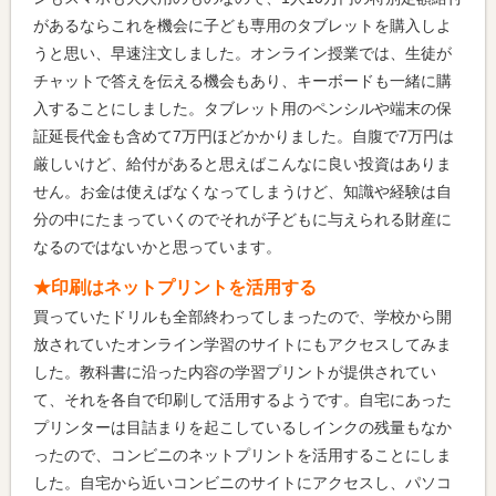
があるならこれを機会に子ども専用のタブレットを購入しよ
うと思い、早速注文しました。オンライン授業では、生徒が
チャットで答えを伝える機会もあり、キーボードも一緒に購
入することにしました。タブレット用のペンシルや端末の保
証延長代金も含めて7万円ほどかかりました。自腹で7万円は
厳しいけど、給付があると思えばこんなに良い投資はありま
せん。お金は使えばなくなってしまうけど、知識や経験は自
分の中にたまっていくのでそれが子どもに与えられる財産に
なるのではないかと思っています。
★印刷はネットプリントを活用する
買っていたドリルも全部終わってしまったので、学校から開
放されていたオンライン学習のサイトにもアクセスしてみま
した。教科書に沿った内容の学習プリントが提供されてい
て、それを各自で印刷して活用するようです。自宅にあった
プリンターは目詰まりを起こしているしインクの残量もなか
ったので、コンビニのネットプリントを活用することにしま
した。自宅から近いコンビニのサイトにアクセスし、パソコ