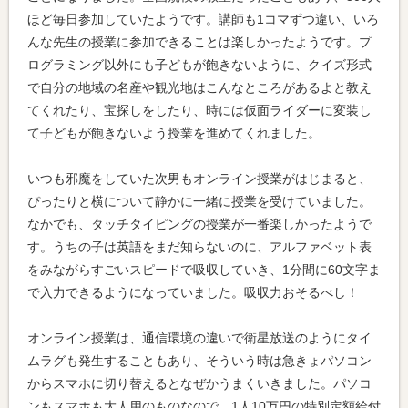
ほど毎日参加していたようです。講師も1コマずつ違い、いろ
んな先生の授業に参加できることは楽しかったようです。プ
ログラミング以外にも子どもが飽きないように、クイズ形式
で自分の地域の名産や観光地はこんなところがあるよと教え
てくれたり、宝探しをしたり、時には仮面ライダーに変装し
て子どもが飽きないよう授業を進めてくれました。
いつも邪魔をしていた次男もオンライン授業がはじまると、
ぴったりと横について静かに一緒に授業を受けていました。
なかでも、タッチタイピングの授業が一番楽しかったようで
す。うちの子は英語をまだ知らないのに、アルファベット表
をみながらすごいスピードで吸収していき、1分間に60文字ま
で入力できるようになっていました。吸収力おそるべし！
オンライン授業は、通信環境の違いで衛星放送のようにタイ
ムラグも発生することもあり、そういう時は急きょパソコン
からスマホに切り替えるとなぜかうまくいきました。パソコ
ンもスマホも大人用のものなので、1人10万円の特別定額給付