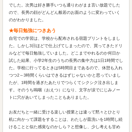
でした。次男は好き勝手いつも通りわがまま言い放題でした
ので、長男の顔がどんどん般若のお面のように変わっていく
のがわかりました。
★毎日勉強につきあう
自宅での学習は、学校から配布される宿題プリントをしまし
た。しかし3日ほどで仕上げてしまったので、買ってきたドリ
ルなどで毎日勉強していました。どこまでやれるのか何日か
試した結果、小学2年生のうちの長男の集中力は1日1時間でし
た。学校に行ってるときは5時間目まであるので、休憩も入れ
つつ2～3時間くらいはできるはずじゃないかと思っていまし
たが、1時間を過ぎたあたりでつらくてシクシク泣き出しま
す。そのうち嗚咽（おえつ）になり、文字が涙でにじみノー
トに穴があいてしまったこともありました。
お友だちと一緒に受ける楽しい授業とは違って黙々とひとり
机に向かって課題をすることは、わたしが皿洗いを1時間し続
けることと似た感覚なのかしら？と想像し、少し考えも甘め