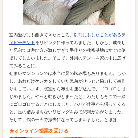
室内遊びにも飽きてきたところ、
以前にもしたことがあるテ
ィピーテント
をリビングに作ってみました。しかし、成長し
た兄弟では遊び方が激しすぎて手作りの秘密基地はすぐに倒
壊してしまいました。そこで、外用のテントを家の中に広げ
てみることに。
せまいマンションでは本当に足の踏み場もありません。しか
し、あれだけケンカをしていた兄弟がせっせと協力して巣作
りをしています。寝室から布団を運び込んで、ゴロゴロしは
じめました。やっと動きがとまったと、わたしもそこで一緒
にゴロゴロすることにしました。パパが仕事から帰ってくる
と、足の踏み場もないリビングをみて悲鳴があがりました。
そして、鶴の一声で撤去になってしまいました。とほほ。
★オンライン授業を受ける