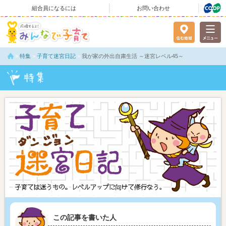
組合員になるには
お問い合わせ
>
特集
>
子育て迷宮日記
>
我が家の外出自粛生活 ～迷宮レベル45～
この記事を書いた人