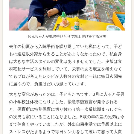
お兄ちゃんが勉強中ひとりで粘土遊びをする次男
去年の初夏から入院手術を繰り返していた私にとって、子ど
もの送迎以外家から出ることがあまりなかったので、私自身
は大きな生活スタイルの変化はありませんでした。夕飯は食
材宅配サービスを利用していて、栄養のある献立を考えなく
てもプロが考えたレシピが人数分の食材と一緒に毎日玄関先
に届くので、負担はだいぶ減っています。
大きな変化があったのは、子どもたちです。3月に入ると長男
の小学校は休校になりました。緊急事態宣言が発令される
と、保育所は特別保育に切り替わり第一次反抗期まっしぐら
の次男も家にいることになりました。5歳の年の差の兄弟は今
まで仲良くやっていましたが、外出自粛生活では予想以上に
ストレスがたまるようで毎日ケンカをして泣いて怒って大変