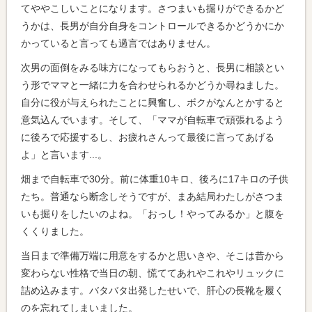
てややこしいことになります。さつまいも掘りができるかど
うかは、長男が自分自身をコントロールできるかどうかにか
かっていると言っても過言ではありません。
次男の面倒をみる味方になってもらおうと、長男に相談とい
う形でママと一緒に力を合わせられるかどうか尋ねました。
自分に役が与えられたことに興奮し、ボクがなんとかすると
意気込んでいます。そして、「ママが自転車で頑張れるよう
に後ろで応援するし、お疲れさんって最後に言ってあげる
よ」と言います...。
畑まで自転車で30分。前に体重10キロ、後ろに17キロの子供
たち。普通なら断念しそうですが、まあ結局わたしがさつま
いも掘りをしたいのよね。「おっし！やってみるか」と腹を
くくりました。
当日まで準備万端に用意をするかと思いきや、そこは昔から
変わらない性格で当日の朝、慌ててあれやこれやリュックに
詰め込みます。バタバタ出発したせいで、肝心の長靴を履く
のを忘れてしまいました。