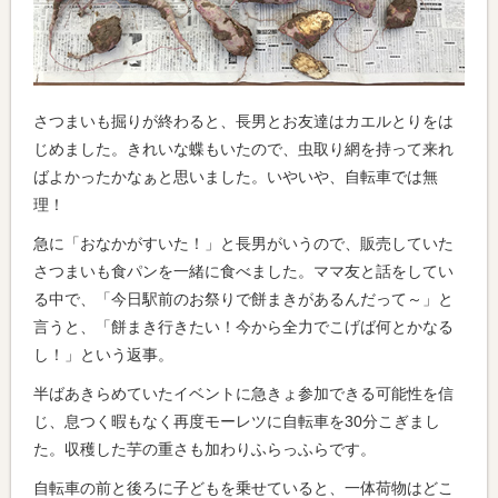
さつまいも掘りが終わると、長男とお友達はカエルとりをは
じめました。きれいな蝶もいたので、虫取り網を持って来れ
ばよかったかなぁと思いました。いやいや、自転車では無
理！
急に「おなかがすいた！」と長男がいうので、販売していた
さつまいも食パンを一緒に食べました。ママ友と話をしてい
る中で、「今日駅前のお祭りで餅まきがあるんだって～」と
言うと、「餅まき行きたい！今から全力でこげば何とかなる
し！」という返事。
半ばあきらめていたイベントに急きょ参加できる可能性を信
じ、息つく暇もなく再度モーレツに自転車を30分こぎまし
た。収穫した芋の重さも加わりふらっふらです。
自転車の前と後ろに子どもを乗せていると、一体荷物はどこ