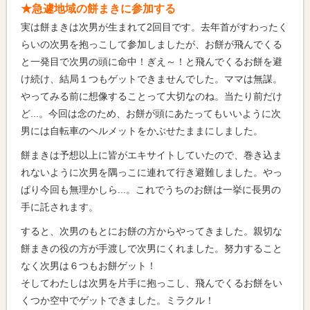
★急遽地域の餅まきに参加する
実は餅まきは次男が生まれて2回目です。去年首がすわったく
らいの次男を抱っこして参加しましたが、お餅が飛んでくる
と一発目で次男の頭に命中！ぎえ～！と飛んでくるお餅を避
け続け、結局１つもゲットできませんでした。ママは無謀。
やってみる前に想像することって大切なのね。当たり前だけ
ど...。今回は念のため、お餅が頭にあたってもいいように次
男には自転車のヘルメットをかぶせたままにしました。
餅まきは予想以上に皆がエキサイトしていたので、巻き込ま
れないように次男を隅っこに連れて行き避難しました。やっ
ぱり今回も無理かしら...。これでうちのお餅は一挙に長男の
手に託されます。
すると、次男のもとにお餅の方からやってきました。親切な
餅まきの役の方が手渡しで次男にくれました。努力すること
なく次男は６つもお餅ゲット！
そしてわたしは次男を片手に抱っこし、飛んでくるお餅をい
くつか空中でゲットできました。ミラクル！