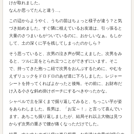
けが取れました。
なんか思ってたんと違う...。
この辺からようやく、うちの苗はちょっと様子が違う？と気
づき始めました。すぐ隣に植えているお友達は、引っ張ると
大量のさつまいもがついているのに、おかしいなぁ。もしか
して、土の深くに芋を残してしまったのかしら？
そう思っていると、次男の泣き声が聞こえました。次男をみ
ると、ツルに足をとられ立つことができずにいます。そこ
で、持ってきた抱っこ紐で次男をおんぶするために、やむを
えずリュックをドロドロのあぜ道に下ろしました。レジャー
シートを持ってくればよかったと後悔。その前に、お財布だ
け入る小さな斜め掛けポーチにするべきやったかな。
シャベルで土を深くまで掘り返してみると、ちっこい芋が姿
をあらわしました。長男は、「お宝～！」と言って喜んでい
ます。あちこち掘り返しましたが、結局それ以上大物は見つ
からず次男の重さで腰が痛くなっただけでした。