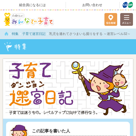
組合員になるには
お問い合わせ
>
特集
>
子育て迷宮日記
>
乳児を連れてさつまいも掘りをする ～迷宮レベル32～
この記事を書いた人