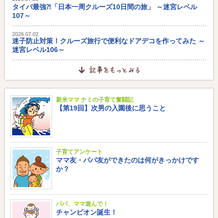
タイパ最強⁈「日本一周クルーズ10日間の旅」 ～迷宮レベル
107～
2026.07.02
迷子防止対策！クルーズ旅行で便利なドアデコを作ってみた ～
迷宮レベル106～
新米ママ ナミの子育て奮闘記
【第19回】次男の入園後に思うこと
子育てアンケート
ママ友・パパ友ができたのは何がきっかけです
か？
パパ、ママ遊んで！
チャンピオン誕生！