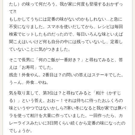
たし）の味って何だろう。我が家に何度も登場するおかずっ
て⁈
もしかしてうちには定番の味がないのかもしれない...と急に
不安になりました。スマホを使いだしてから、レシピは毎回
検索でヒットしたものだったので、毎日いろんな味といえば
聞こえはいいけど何も自分の中には残っていないし、定着し
ていないことに気がつきました。
そこで長男に「何のご飯が一番好き？」と尋ねてみると、答
えは「お寿司」でした。
残念！外食やん。2番目は？の問いの答えはステーキでした。
う～ん、外食...やね。
気を取り直して、第3位は？と尋ねてみると「粕汁（かすじ
る）」という答え。おお～！それは待ちに待ったおふくろの
味というやつではないかしら⁈寒い冬になると我が家では豚バ
ラを使って粕汁を大量に作っていました。一回作ったら、カ
レーライスみたいに3日間くらい続くから定番の味になったの
でしょうか。