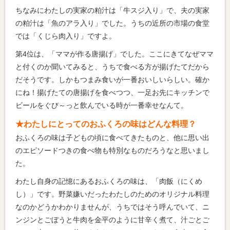
ちなみにわたしの実家の粕汁は「牛スジ入り」で、夫の実家
の粕汁は「魚のアラ入り」でした。うちの近所の市場の食堂
では「くじら肉入り」ですよ。
第4位は、「ママが作る唐揚げ」でした。ここにきてなぜママ
と付くのか聞いてみると、うちで食べる方が揚げたてだから
だそうです。しかもつまみ食いが一番おいしいらしい。確か
にね！揚げたての唐揚げを食べつつ、一足お先にキッチンで
ビールをぐび～っと飲んでいる時が一番幸せなんて。
★わたしにとってのおふくろの味はどんな料理？
おふくろの味は子どもの頃に食べてきたものと、他に思い出
のエピソードつきの食べ物も特別なものだろうなと思いまし
た。
わたし自身の記憶にあるおふくろの味は、「肉飯（にくめ
し）」です。野菜嫌いだったわたしのためのオリジナル料理
なのかどうかわかりませんが、うちではそう呼んでいて、ニ
ンジンとごぼうと牛肉を金平のように甘辛く煮て、汁ごとご