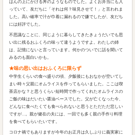
はんの上にかける丼のようなものでした。よくお弁当にも入
っていて、友だちに「それは何？味見させて！」と言われま
した。高い確率で汁が巾着に漏れるので嫌でしたが、友だち
には好評でした。
不思議なことに、同じように暮らしてきたきょうだいでも思
い出に残るおふくろの味って違うようですよ。わたしの姉
は、記憶にないと言っています。何かのついでに話を聞いて
みるのも面白いかも。
★味の思い出はおふくろに限らず
中学生くらいの食べ盛りの頃、夕飯後にもおなかが空いてし
まい時々父親にオムライスを作ってもらいました。ここは喫
茶店かな？と思うくらい短時間で作ってくれたオムライスの
ご飯の味はだいたい醤油ベースでした。父が亡くなった今、
どんなに食べたくても食べられないと思うとただただ悲しい
ですが...。親が健在の夫には、一回でも多く親の手作り料理
を食べてもらいたいです。
コロナ禍でもありますが今年のお正月は久しぶりに義実家に