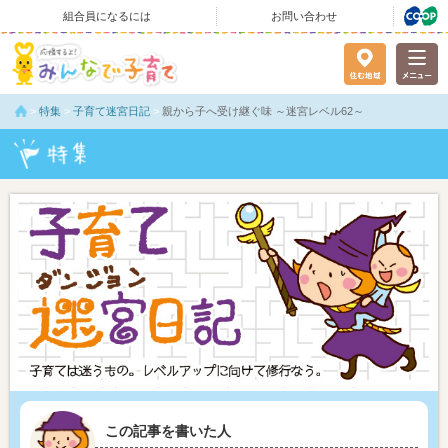
組合員になるには
お問い合わせ
>
特集
>
子育て迷宮日記
>
親から子へ受け継ぐ味 ～迷宮レベル62～
この記事を書いた人