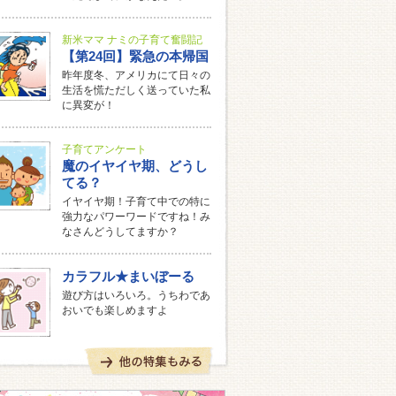
新米ママ ナミの子育て奮闘記
【第24回】緊急の本帰国
昨年度冬、アメリカにて日々の
生活を慌ただしく送っていた私
に異変が！
子育てアンケート
魔のイヤイヤ期、どうし
てる？
イヤイヤ期！子育て中での特に
強力なパワーワードですね！み
なさんどうしてますか？
カラフル★まいぼーる
遊び方はいろいろ。うちわであ
おいでも楽しめますよ