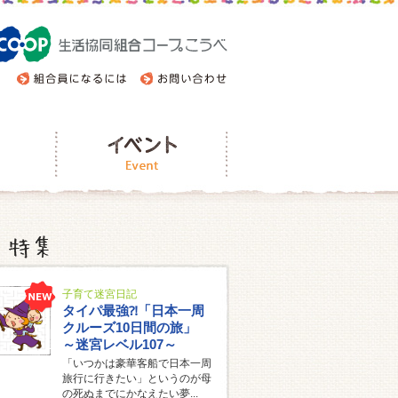
子育て迷宮日記
タイパ最強⁈「日本一周
クルーズ10日間の旅」
～迷宮レベル107～
「いつかは豪華客船で日本一周
旅行に行きたい」というのが母
の死ぬまでにかなえたい夢...