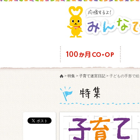
>
特集
>
子育て迷宮日記
>
子どもの手形で絵を