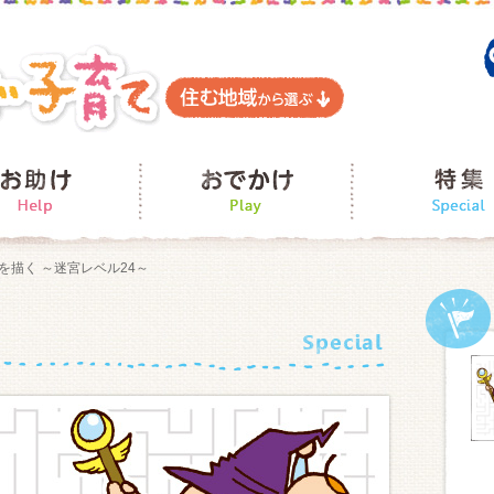
描く ～迷宮レベル24～