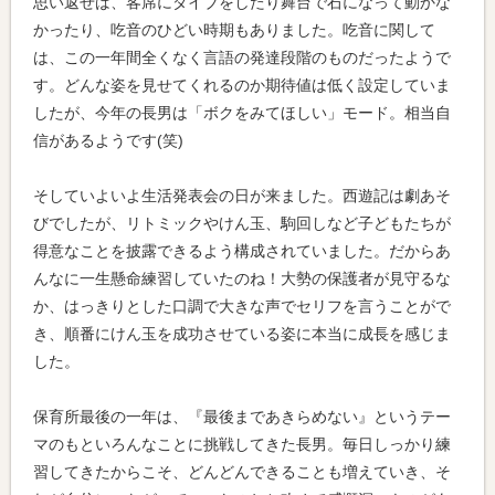
思い返せば、客席にダイブをしたり舞台で石になって動かな
かったり、吃音のひどい時期もありました。吃音に関して
は、この一年間全くなく言語の発達段階のものだったようで
す。どんな姿を見せてくれるのか期待値は低く設定していま
したが、今年の長男は「ボクをみてほしい」モード。相当自
信があるようです(笑)
そしていよいよ生活発表会の日が来ました。西遊記は劇あそ
びでしたが、リトミックやけん玉、駒回しなど子どもたちが
得意なことを披露できるよう構成されていました。だからあ
んなに一生懸命練習していたのね！大勢の保護者が見守るな
か、はっきりとした口調で大きな声でセリフを言うことがで
き、順番にけん玉を成功させている姿に本当に成長を感じま
した。
保育所最後の一年は、『最後まであきらめない』というテー
マのもといろんなことに挑戦してきた長男。毎日しっかり練
習してきたからこそ、どんどんできることも増えていき、そ