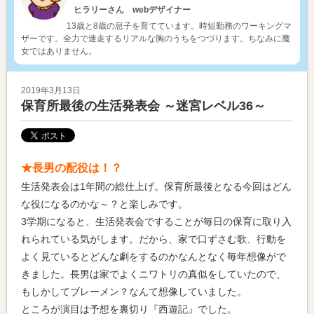
ヒラリーさん webデザイナー
13歳と8歳の息子を育てています。時短勤務のワーキングマ
ザーです。全力で迷走するリアルな胸のうちをつづります。ちなみに魔
女ではありません。
2019年3月13日
保育所最後の生活発表会 ～迷宮レベル36～
★長男の配役は！？
生活発表会は1年間の総仕上げ。保育所最後となる今回はどん
な役になるのかな～？と楽しみです。
3学期になると、生活発表会ですることが毎日の保育に取り入
れられている気がします。だから、家で口ずさむ歌、行動を
よく見ているとどんな劇をするのかなんとなく毎年想像がで
きました。長男は家でよくニワトリの真似をしていたので、
もしかしてブレーメン？なんて想像していました。
ところが演目は予想を裏切り『西遊記』でした。