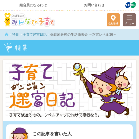
組合員になるには
お問い合わせ
>
特集
>
子育て迷宮日記
>
保育所最後の生活発表会 ～迷宮レベル36～
この記事を書いた人