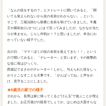
「なんの役をするの？」とストレートに聞いてみると、「聞
いても覚えられないから役の名前がわからない。」という。
そこで、三蔵法師から順番に名前を挙げていきました。牛魔
王や羅刹女(らせつにょ)まで言ってみましたが、なかなか当た
りが来ません。じらし作戦か！？と思いましたが、本当にわ
かっていない様子でした。
次の日、「ママ！ぼくの役の名前を覚えてきた！！」という
ので聞いてみると、「ナレーター」と言います。その衝撃的
な役に母はびっくり。
西遊記でまさかのナレーター！しかし、与えられた役をしっ
かりとこなすことも大事です。「がんばってね」と声をか
け、見守ることにしました。
★6歳児の家での様子
それから、長男は家に帰ってくると"けん玉"で遊ぶことが増え
ました。お正月遊びの延長でしょうか。はじめは大皿すらな