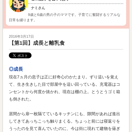
ナミさん
9歳と6歳の男の子のママです。子育てに奮闘するリアルな
日常を綴ります。
2016年3月17日
【第1回】成長と離乳食
◎成長
現在7ヵ月の息子は正に好奇心のかたまり。ずり這いを覚え
て、生き生きした目で部屋中を這い回っている。充電器はコ
ンセントから何度か抜かれ、現在は棚の上。とうとうゴミ箱
も倒された。
居間から扉一枚隔てているキッチンにも、隙間があれば進出
してきてあっちこっち触りまくる。ちょっと前には寝返りを
うったのを見て喜んでいたのに、今は街に現れて建物を薙ぎ