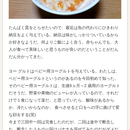
たんぱく質をとらせたいので、最近は魚の代わりにひきわり
納豆をよく与えている。納豆は味がしっかりついているから
か好きなようだ。何よりご飯によく合う。赤ちゃんでも、大
人が食べて美味しいと思うものが良いのだということがだん
だん分かってきた。
ヨー グルトはベビー用ヨーグルトを与えている。わたしは、
ベビー用ヨーグルトというのがあるのを今回初めて知った。
そのベビー用ヨーグルトは、生後6ヵ月～2 歳用のヨーグルト
だそうだ。野菜や果物のピューレが入っているので、それだ
けで１食になって楽だ。と思っていたら、酸味があるから
か、冷たいからなのか、 食べさせると口をへの字に曲げて変
な顔をする(笑)
今まで三回中一回は完食したのだが、二回は途中で断念し
た。断念したうちの一回はバナナを混ぜてみたのだがダメだ