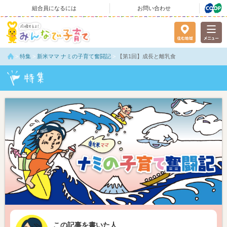
組合員になるには
お問い合わせ
>
特集
>
新米ママ ナミの子育て奮闘記
>
【第1回】成長と離乳食
この記事を書いた人