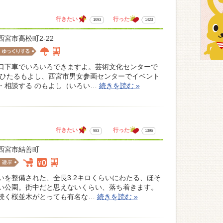
行きたい
行った
1093
1423
西宮市高松町2-22
口下車でいろいろできますよ。芸術文化センターで
にひたるもよし、西宮市男女参画センターでイベント
・相談する のもよし（いろい…
続きを読む »
行きたい
行った
983
1396
西宮市結善町
いを整備された、全長3.2キロくらいにわたる、ほそ
い公園。街中だと思えないくらい、落ち着きます。
続く桜並木がとっても有名な…
続きを読む »