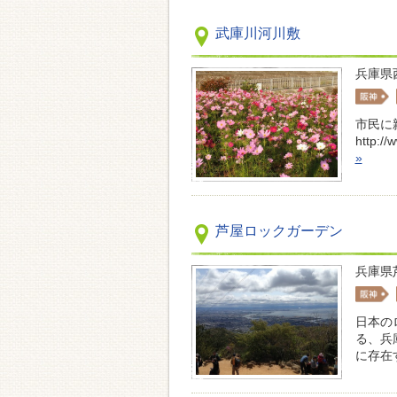
武庫川河川敷
兵庫県
市民に
http://
»
芦屋ロックガーデン
兵庫県
日本の
る、兵
に存在