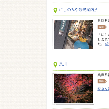
にしのみや観光案内所
兵庫県
「にし
しまれ
た。
続
夙川
兵庫県
続きを読