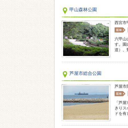
甲山森林公園
西宮市
六甲山
す。園
道）、
芦屋市総合公園
芦屋市陽
「芦屋
きりス
ドを有