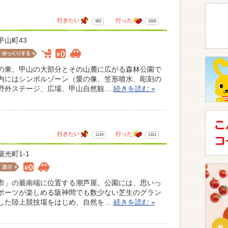
行きたい
行った
982
1500
甲山町43
の東、甲山の大部分とその山麓に広がる森林公園で
内にはシンボルゾーン（愛の像、笠形噴水、彫刻の
野外ステージ、広場、甲山自然観…
続きを読む »
行きたい
行った
1119
1321
光町1-1
市」の最南端に位置する潮芦屋。公園には、思いっ
ポーツが楽しめる阪神間でも数少ない芝生のグラン
した陸上競技場をはじめ、自然を…
続きを読む »