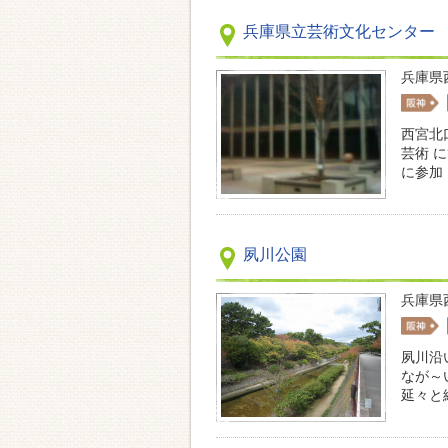
兵庫県立芸術文化センター
兵庫県
西宮北
芸術 
に参加
夙川公園
兵庫県
夙川沿
なが～
延々と