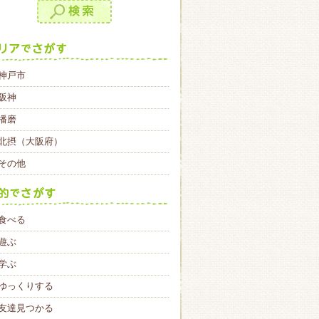
神戸市
阪神
播磨
北摂（大阪府）
その他
食べる
遊ぶ
学ぶ
ゆっくりする
友達見つかる