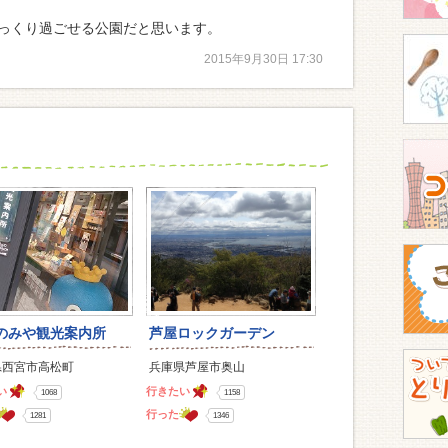
っくり過ごせる公園だと思います。
2015年9月30日 17:30
のみや観光案内所
芦屋ロックガーデン
県西宮市高松町
兵庫県芦屋市奥山
い
行きたい
1068
1158
行った
1281
1346