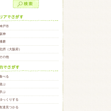
神戸市
阪神
播磨
北摂（大阪府）
その他
食べる
遊ぶ
学ぶ
ゆっくりする
友達見つかる