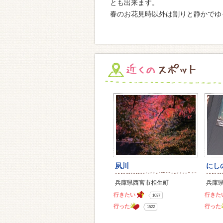
とも出来ます。
春のお花見時以外は割りと静かでゆ
夙川
にし
兵庫県西宮市相生町
兵庫
行きたい
行きた
1037
行った
行った
1522