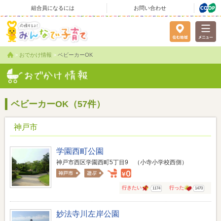
組合員になるには
お問い合わせ
>
おでかけ情報
>
ベビーカーOK
ベビーカーOK（57件）
神戸市
学園西町公園
神戸市西区学園西町5丁目9 （小寺小学校西側）
行きたい
行った
1174
1470
妙法寺川左岸公園