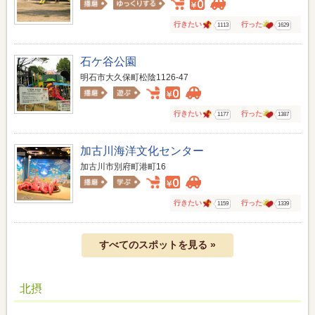
行きたい
行った
1113
1629
石ケ谷公園
明石市大久保町松陰1126-47
行きたい
行った
1177
1387
加古川海洋文化センター
加古川市別府町港町16
行きたい
行った
1159
1339
すべてのスポットを見る »
北摂