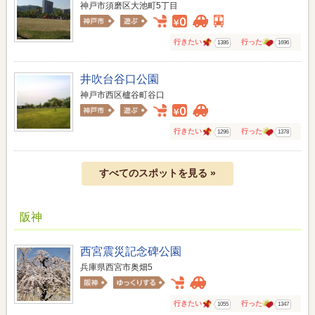
神戸市須磨区大池町5丁目
行きたい
行った
1386
1696
井吹台谷口公園
神戸市西区櫨谷町谷口
行きたい
行った
1296
1378
すべてのスポットを見る »
阪神
西宮震災記念碑公園
兵庫県西宮市奥畑5
行きたい
行った
1055
1347