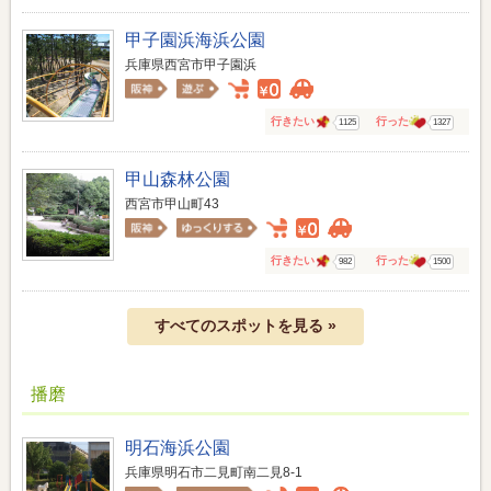
甲子園浜海浜公園
兵庫県西宮市甲子園浜
行きたい
行った
1125
1327
甲山森林公園
西宮市甲山町43
行きたい
行った
982
1500
すべてのスポットを見る »
播磨
明石海浜公園
兵庫県明石市二見町南二見8-1