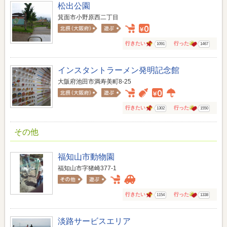
松出公園
箕面市小野原西二丁目
行きたい
行った
1091
1467
インスタントラーメン発明記念館
大阪府池田市満寿美町8-25
行きたい
行った
1302
1550
その他
福知山市動物園
福知山市字猪崎377-1
行きたい
行った
1154
1338
淡路サービスエリア