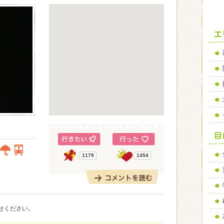
1179
1454
。
せください。