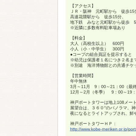
【アクセス】
ＪＲ・阪神 元町駅から 徒歩15
高速花隈駅から 徒歩15分、
地下鉄 みなと元町駅から徒歩 
※近隣に多数有料駐車場あり
【料金】
大人（高校生以上） 600円
小人（小・中学生） 300円
●コープの組合員証を提示すると 
※幼児は保護者１名につき２名ま
※別途 海洋博物館との共通チケ
【営業時間】
年中無休
3月～11月 9：00～21：00（最
12月～2月（冬季） 9：00～19
神戸ポートタワーは地上108メー
展望台は、３６０°のパノラマ。
夜になるとライトアップされ、鮮
神戸ポートタワーＨＰ：
http://www.kobe-meriken.or.jp/port