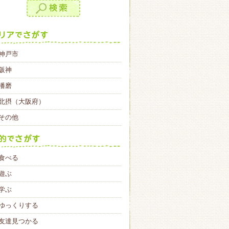
神戸市
阪神
播磨
北摂（大阪府）
その他
食べる
遊ぶ
学ぶ
ゆっくりする
友達見つかる