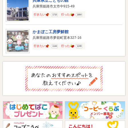
兵庫県立こどもの館
兵庫県姫路市太市中915-49
行きたい
行った
1715
1864
かまぼこ工房夢鮮館
兵庫県姫路市夢前町置本327-16
行きたい
行った
1144
1249