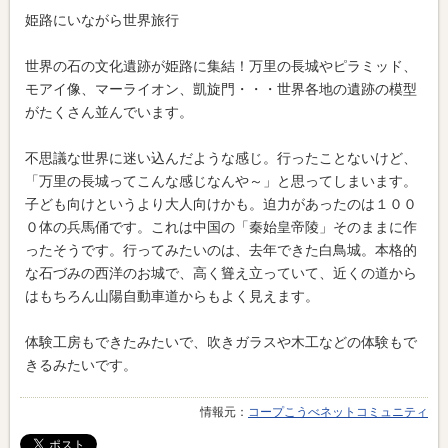
姫路にいながら世界旅行
世界の石の文化遺跡が姫路に集結！万里の長城やピラミッド、
モアイ像、マーライオン、凱旋門・・・世界各地の遺跡の模型
がたくさん並んでいます。
不思議な世界に迷い込んだような感じ。行ったことないけど、
「万里の長城ってこんな感じなんや～」と思ってしまいます。
子ども向けというより大人向けかも。迫力があったのは１００
０体の兵馬俑です。これは中国の「秦始皇帝陵」そのままに作
ったそうです。行ってみたいのは、去年できた白鳥城。本格的
な石づみの西洋のお城で、高く聳え立っていて、近くの道から
はもちろん山陽自動車道からもよく見えます。
体験工房もできたみたいで、吹きガラスや木工などの体験もで
きるみたいです。
情報元：
コープこうべネットコミュニティ