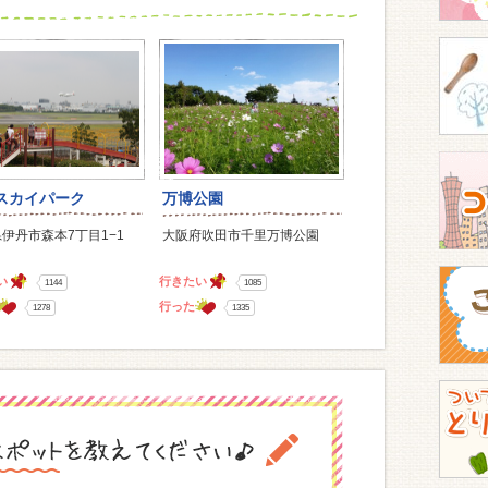
スカイパーク
万博公園
伊丹市森本7丁目1−1
大阪府吹田市千里万博公園
い
行きたい
1144
1085
行った
1278
1335