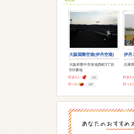
大阪国際空港(伊丹空港)
伊丹
大阪府豊中市蛍池西町3丁目
兵庫県
555番地
行きたい
行きた
1151
行った
行った
1387