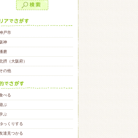
神戸市
阪神
播磨
北摂（大阪府）
その他
食べる
遊ぶ
学ぶ
ゆっくりする
友達見つかる